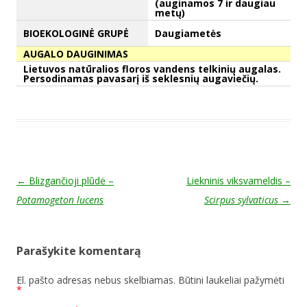
(auginamos 7 ir daugiau
metų)
BIOEKOLOGINĖ GRUPĖ
Daugiametės
AUGALO DAUGINIMAS
Lietuvos natūralios floros vandens telkinių augalas.
Persodinamas pavasarį iš seklesnių augaviečių.
Post navigation
←
Blizgančioji plūdė –
Liekninis viksvameldis –
Potamogeton lucens
Scirpus sylvaticus
→
Parašykite komentarą
El. pašto adresas nebus skelbiamas.
Būtini laukeliai pažymėti
*