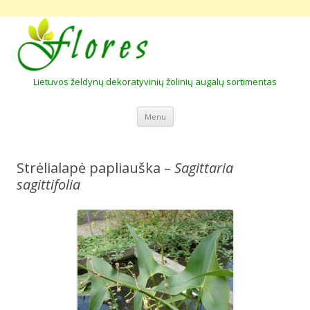
Lietuvos želdynų dekoratyvinių žolinių augalų sortimentas
Skip to content
Menu
Strėlialapė papliauška –
Sagittaria
sagittifolia