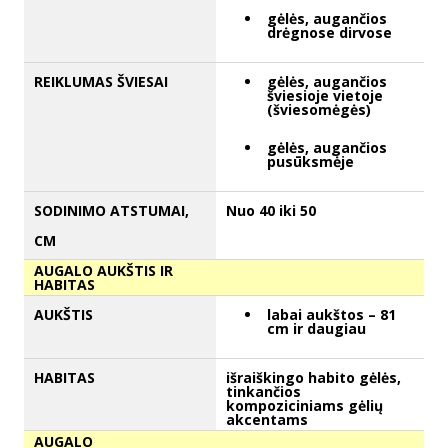
gėlės, augančios
drėgnose dirvose
REIKLUMAS ŠVIESAI
gėlės, augančios
šviesioje vietoje
(šviesomėgės)
gėlės, augančios
pusūksmėje
SODINIMO ATSTUMAI,
Nuo 40 iki 50
CM
AUGALO AUKŠTIS IR
HABITAS
AUKŠTIS
labai aukštos – 81
cm ir daugiau
HABITAS
išraiškingo habito gėlės,
tinkančios
kompoziciniams gėlių
akcentams
AUGALO