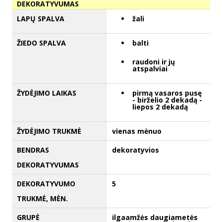
DEKORATYVUMAS
LAPŲ SPALVA
žali
ŽIEDO SPALVA
balti
raudoni ir jų
atspalviai
ŽYDĖJIMO LAIKAS
pirmą vasaros pusę
- birželio 2 dekadą -
liepos 2 dekadą
ŽYDĖJIMO TRUKMĖ
vienas mėnuo
BENDRAS
dekoratyvios
DEKORATYVUMAS
DEKORATYVUMO
5
TRUKMĖ, MĖN.
GRUPĖ
ilgaamžės daugiametės