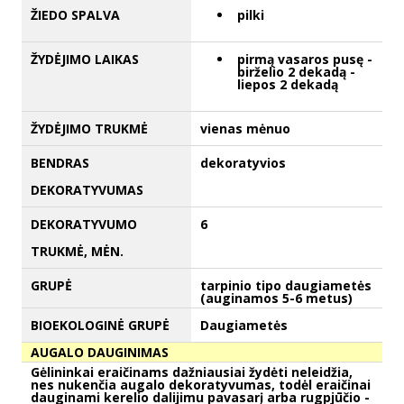
ŽIEDO SPALVA
pilki
ŽYDĖJIMO LAIKAS
pirmą vasaros pusę -
birželio 2 dekadą -
liepos 2 dekadą
ŽYDĖJIMO TRUKMĖ
vienas mėnuo
BENDRAS
dekoratyvios
DEKORATYVUMAS
DEKORATYVUMO
6
TRUKMĖ, MĖN.
GRUPĖ
tarpinio tipo daugiametės
(auginamos 5-6 metus)
BIOEKOLOGINĖ GRUPĖ
Daugiametės
AUGALO DAUGINIMAS
Gėlininkai eraičinams dažniausiai žydėti neleidžia,
nes nukenčia augalo dekoratyvumas, todėl eraičinai
dauginami kerelio dalijimu pavasarį arba rugpjūčio -