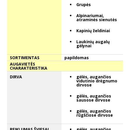
Grupės
Alpinariumai,
atraminės sienutės
Kapinių želdiniai
Laukinių augalų
gėlynai
SORTIMENTAS
papildomas
AUGAVIETĖS
CHARAKTERISTIKA
DIRVA
gėlės, augančios
vidutinio drėgnumo
dirvose
gėlės, augančios
sausose dirvose
gėlės, augančios
rūgščiose dirvose
REIKLUMAS ŠVIESAI
gėlės, augančios