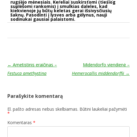
rugsėjo mėnesiais. Kereliai suskirstomi (tiesiog
suplėšomi rankomis) į smulkias daleles, kad
kiekvienoje jų būtų keletas gerai išsivysčiusių
šaknų. Pasodinti į lysves arba gėlynus, nauji
sodinukai gausiai palaistomi.
Post navigation
←
Ametistinis eraičinas –
Midendorfo viendienė –
Festuca amethystina
Hemerocallis middendorffii
→
Parašykite komentarą
El. pašto adresas nebus skelbiamas.
Būtini laukeliai pažymėti
*
Komentaras
*