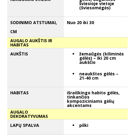
šviesioje vietoje
(šviesomėgės)
SODINIMO ATSTUMAI,
Nuo 20 iki 30
CM
AUGALO AUKŠTIS IR
HABITAS
AUKŠTIS
žemaūgės (kiliminės
gėlės) – iki 20 cm
aukščio
neaukštos gėlės –
21-40 cm
HABITAS
išraiškingo habito gėlės,
tinkančios
kompoziciniams gėlių
akcentams
AUGALO
DEKORATYVUMAS
LAPŲ SPALVA
pilki