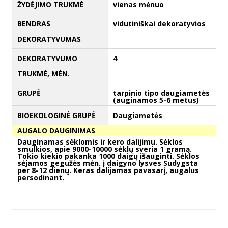
ŽYDĖJIMO TRUKMĖ
vienas mėnuo
BENDRAS
vidutiniškai dekoratyvios
DEKORATYVUMAS
DEKORATYVUMO
4
TRUKMĖ, MĖN.
GRUPĖ
tarpinio tipo daugiametės
(auginamos 5-6 metus)
BIOEKOLOGINĖ GRUPĖ
Daugiametės
AUGALO DAUGINIMAS
Dauginamas sėklomis ir kero dalijimu. Sėklos
smulkios, apie 9000-10000 sėklų sveria 1 gramą.
Tokio kiekio pakanka 1000 daigų išauginti. Sėklos
sėjamos gegužės mėn. į daigyno lysves Sudygsta
per 8-12 dienų. Keras dalijamas pavasarį, augalus
persodinant.