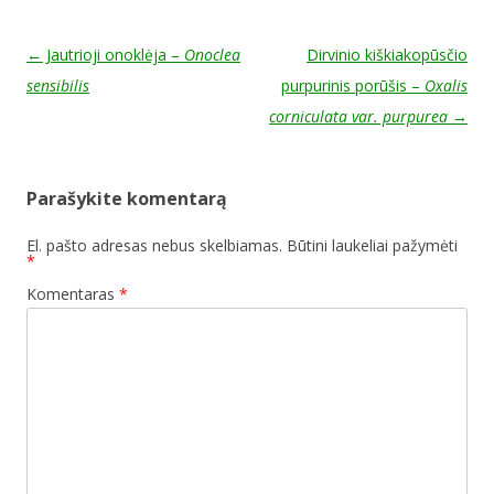
Post navigation
←
Jautrioji onoklėja –
Onoclea
Dirvinio kiškiakopūsčio
sensibilis
purpurinis porūšis –
Oxalis
corniculata var. purpurea
→
Parašykite komentarą
El. pašto adresas nebus skelbiamas.
Būtini laukeliai pažymėti
*
Komentaras
*