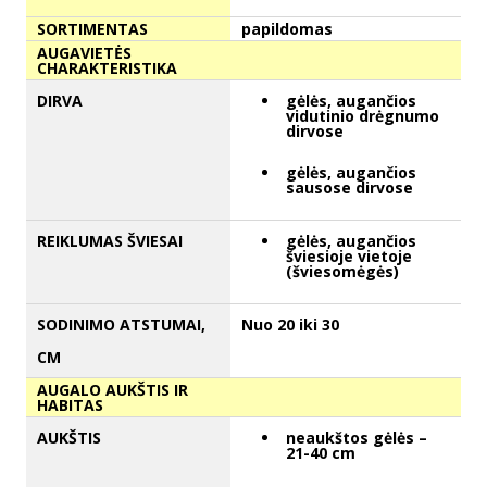
SORTIMENTAS
papildomas
AUGAVIETĖS
CHARAKTERISTIKA
DIRVA
gėlės, augančios
vidutinio drėgnumo
dirvose
gėlės, augančios
sausose dirvose
REIKLUMAS ŠVIESAI
gėlės, augančios
šviesioje vietoje
(šviesomėgės)
SODINIMO ATSTUMAI,
Nuo 20 iki 30
CM
AUGALO AUKŠTIS IR
HABITAS
AUKŠTIS
neaukštos gėlės –
21-40 cm