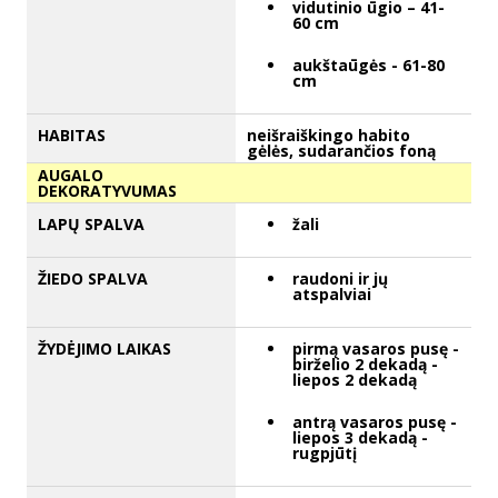
vidutinio ūgio – 41-
60 cm
aukštaūgės - 61-80
cm
HABITAS
neišraiškingo habito
gėlės, sudarančios foną
AUGALO
DEKORATYVUMAS
LAPŲ SPALVA
žali
ŽIEDO SPALVA
raudoni ir jų
atspalviai
ŽYDĖJIMO LAIKAS
pirmą vasaros pusę -
birželio 2 dekadą -
liepos 2 dekadą
antrą vasaros pusę -
liepos 3 dekadą -
rugpjūtį