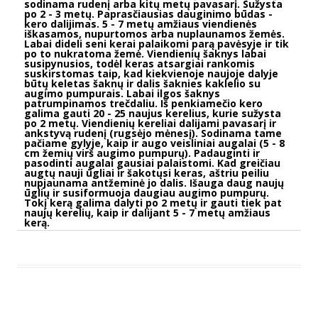
sodinama rudenį arba kitų metų pavasarį. Sužysta
po 2 - 3 metų. Paprasčiausias dauginimo būdas -
kero dalijimas. 5 - 7 metų amžiaus viendienės
iškasamos, nupurtomos arba nuplaunamos žemės.
Labai dideli seni kerai palaikomi parą pavėsyje ir tik
po to nukratoma žemė. Viendienių šaknys labai
susipynusios, todėl keras atsargiai rankomis
suskirstomas taip, kad kiekvienoje naujoje dalyje
būtų keletas šaknų ir dalis šaknies kaklelio su
augimo pumpurais. Labai ilgos šaknys
patrumpinamos trečdaliu. Iš penkiamečio kero
galima gauti 20 - 25 naujus kerelius, kurie sužysta
po 2 metų. Viendienių kereliai dalijami pavasarį ir
ankstyvą rudenį (rugsėjo mėnesį). Sodinama tame
pačiame gylyje, kaip ir augo veisliniai augalai (5 - 8
cm žemių virš augimo pumpurų). Padauginti ir
pasodinti augalai gausiai palaistomi. Kad greičiau
augtų nauji ūgliai ir šakotųsi keras, aštriu peiliu
nupjaunama antžeminė jo dalis. Išauga daug naujų
ūglių ir susiformuoja daugiau augimo pumpurų.
Tokį kerą galima dalyti po 2 metų ir gauti tiek pat
naujų kerelių, kaip ir dalijant 5 - 7 metų amžiaus
kerą.