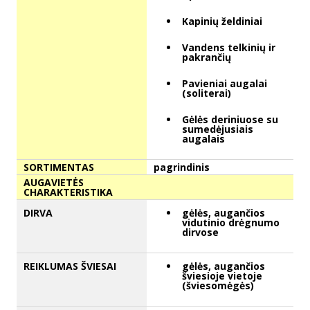
Kapinių želdiniai
Vandens telkinių ir
pakrančių
Pavieniai augalai
(soliterai)
Gėlės deriniuose su
sumedėjusiais
augalais
SORTIMENTAS
pagrindinis
AUGAVIETĖS
CHARAKTERISTIKA
DIRVA
gėlės, augančios
vidutinio drėgnumo
dirvose
REIKLUMAS ŠVIESAI
gėlės, augančios
šviesioje vietoje
(šviesomėgės)