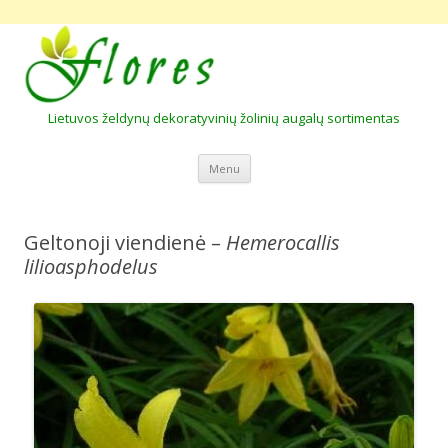
Lietuvos želdynų dekoratyvinių žolinių augalų sortimentas
Skip to content
Menu
Geltonoji viendienė –
Hemerocallis
lilioasphodelus