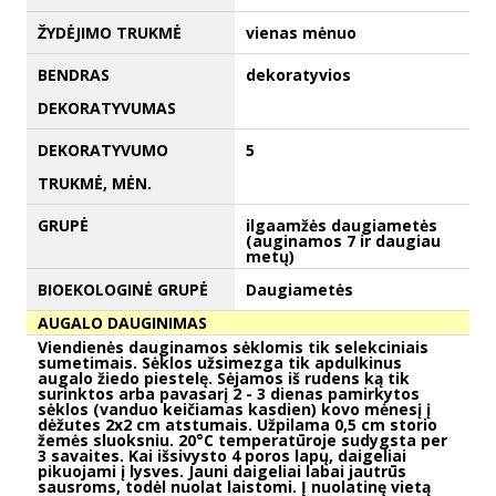
ŽYDĖJIMO TRUKMĖ
vienas mėnuo
BENDRAS
dekoratyvios
DEKORATYVUMAS
DEKORATYVUMO
5
TRUKMĖ, MĖN.
GRUPĖ
ilgaamžės daugiametės
(auginamos 7 ir daugiau
metų)
BIOEKOLOGINĖ GRUPĖ
Daugiametės
AUGALO DAUGINIMAS
Viendienės dauginamos sėklomis tik selekciniais
sumetimais. Sėklos užsimezga tik apdulkinus
augalo žiedo piestelę. Sėjamos iš rudens ką tik
surinktos arba pavasarį 2 - 3 dienas pamirkytos
sėklos (vanduo keičiamas kasdien) kovo mėnesį į
dėžutes 2x2 cm atstumais. Užpilama 0,5 cm storio
žemės sluoksniu. 20°C temperatūroje sudygsta per
3 savaites. Kai išsivysto 4 poros lapų, daigeliai
pikuojami į lysves. Jauni daigeliai labai jautrūs
sausroms, todėl nuolat laistomi. Į nuolatinę vietą