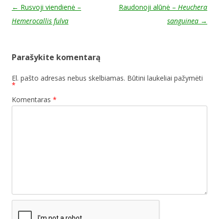
Post navigation
←
Rusvoji viendienė –
Raudonoji alūnė –
Heuchera
Hemerocallis fulva
sanguinea
→
Parašykite komentarą
El. pašto adresas nebus skelbiamas.
Būtini laukeliai pažymėti
*
Komentaras
*