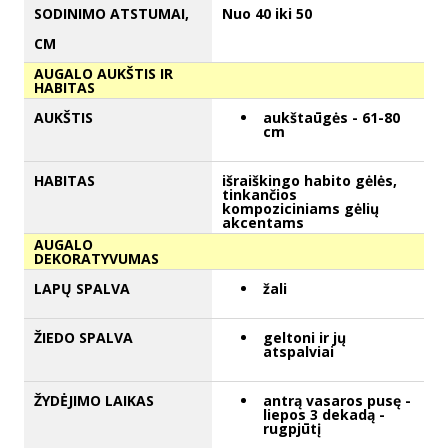
SODINIMO ATSTUMAI,
Nuo 40 iki 50
CM
AUGALO AUKŠTIS IR
HABITAS
AUKŠTIS
aukštaūgės - 61-80
cm
HABITAS
išraiškingo habito gėlės,
tinkančios
kompoziciniams gėlių
akcentams
AUGALO
DEKORATYVUMAS
LAPŲ SPALVA
žali
ŽIEDO SPALVA
geltoni ir jų
atspalviai
ŽYDĖJIMO LAIKAS
antrą vasaros pusę -
liepos 3 dekadą -
rugpjūtį