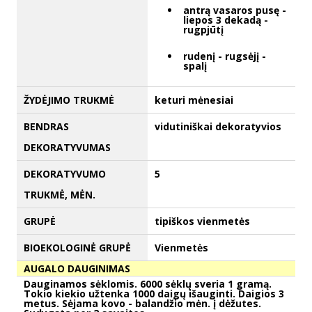
antrą vasaros pusę -
liepos 3 dekadą -
rugpjūtį
rudenį - rugsėjį -
spalį
ŽYDĖJIMO TRUKMĖ
keturi mėnesiai
BENDRAS
vidutiniškai dekoratyvios
DEKORATYVUMAS
DEKORATYVUMO
5
TRUKMĖ, MĖN.
GRUPĖ
tipiškos vienmetės
BIOEKOLOGINĖ GRUPĖ
Vienmetės
AUGALO DAUGINIMAS
Dauginamos sėklomis. 6000 sėklų sveria 1 gramą.
Tokio kiekio užtenka 1000 daigų išauginti. Daigios 3
metus. Sėjama kovo - balandžio mėn. į dėžutes.