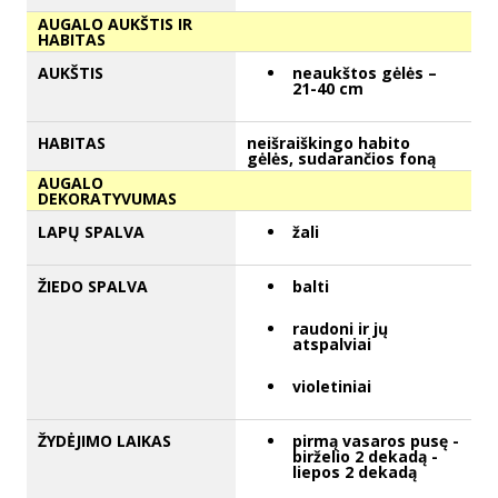
AUGALO AUKŠTIS IR
HABITAS
AUKŠTIS
neaukštos gėlės –
21-40 cm
HABITAS
neišraiškingo habito
gėlės, sudarančios foną
AUGALO
DEKORATYVUMAS
LAPŲ SPALVA
žali
ŽIEDO SPALVA
balti
raudoni ir jų
atspalviai
violetiniai
ŽYDĖJIMO LAIKAS
pirmą vasaros pusę -
birželio 2 dekadą -
liepos 2 dekadą