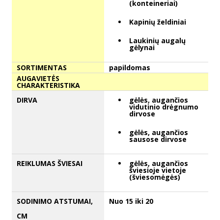
(konteineriai)
Kapinių želdiniai
Laukinių augalų
gėlynai
SORTIMENTAS
papildomas
AUGAVIETĖS
CHARAKTERISTIKA
DIRVA
gėlės, augančios
vidutinio drėgnumo
dirvose
gėlės, augančios
sausose dirvose
REIKLUMAS ŠVIESAI
gėlės, augančios
šviesioje vietoje
(šviesomėgės)
SODINIMO ATSTUMAI,
Nuo 15 iki 20
CM