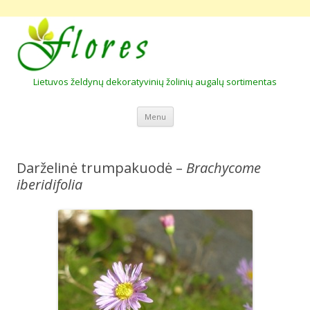
Lietuvos želdynų dekoratyvinių žolinių augalų sortimentas
Skip to content
Menu
Darželinė trumpakuodė –
Brachycome
iberidifolia