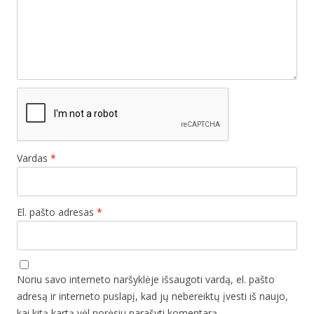
Vardas
*
El. pašto adresas
*
Noriu savo interneto naršyklėje išsaugoti vardą, el. pašto
adresą ir interneto puslapį, kad jų nebereiktų įvesti iš naujo,
kai kitą kartą vėl norėsiu parašyti komentarą.