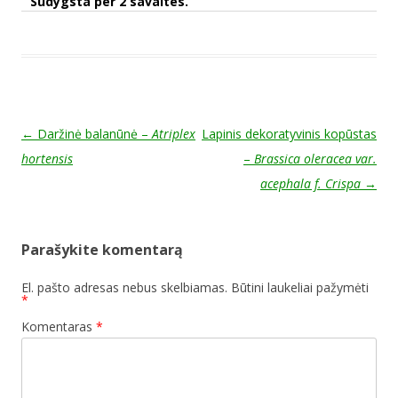
Sudygsta per 2 savaites.
Post navigation
←
Daržinė balanūnė –
Atriplex
Lapinis dekoratyvinis kopūstas
hortensis
–
Brassica oleracea var.
acephala f. Crispa
→
Parašykite komentarą
El. pašto adresas nebus skelbiamas.
Būtini laukeliai pažymėti
*
Komentaras
*