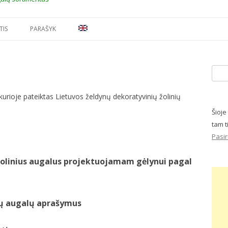
Skip to content
TIS
PARAŠYK
Ieškot
kurioje pateiktas Lietuvos želdynų dekoratyvinių žolinių
Šioje
tam t
Pasir
žolinius augalus
projektuojamam gėlynui pagal
ių augalų
aprašymus