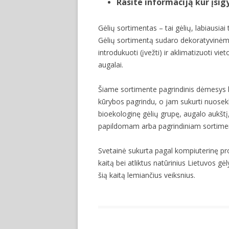
Rasite informaciją kur įsig
Gėlių sortimentas – tai gėlių, labiausia
Gėlių sortimentą sudaro dekoratyvinėmi
introdukuoti (įvežti) ir aklimatizuoti 
augalai.
Šiame sortimente pagrindinis dėmesys k
kūrybos pagrindu, o jam sukurti nuosekli
bioekologinę gėlių grupę, augalo aukštį, 
papildomam arba pagrindiniam sortimen
Svetainė sukurta pagal kompiuterinę p
kaitą bei atliktus natūrinius Lietuvos gė
šią kaitą lemiančius veiksnius.