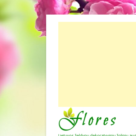
Lietuvos želdynų dekoratyvinių žolinių au