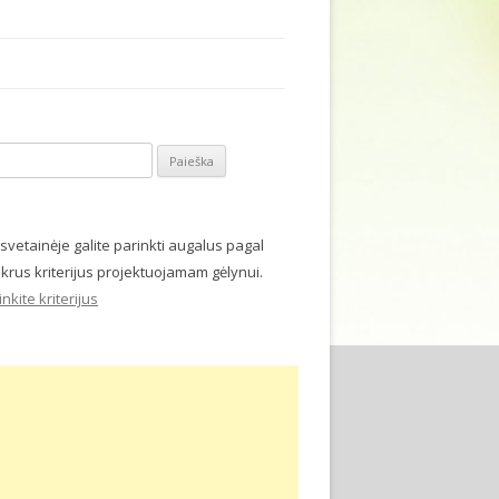
i:
 svetainėje galite parinkti augalus pagal
ikrus kriterijus projektuojamam gėlynui.
inkite kriterijus