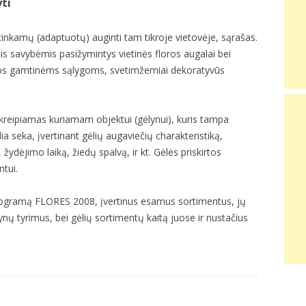
yti
i tinkamų (adaptuotų) auginti tam tikroje vietovėje, sąrašas.
s savybėmis pasižymintys vietinės floros augalai bei
vietos gamtinėms sąlygoms, svetimžemiai dekoratyvūs
reipiamas kuriamam objektui (gėlynui), kuris tampa
a seka, įvertinant gėlių augaviečių charakteristiką,
žydėjimo laiką, žiedų spalvą, ir kt. Gėlės priskirtos
tui.
rogramą FLORES 2008, įvertinus esamus sortimentus, jų
lynų tyrimus, bei gėlių sortimentų kaitą juose ir nustačius